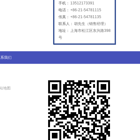
手机：
13512173391
电话：
+86-21-54781115
传真：
+86-21-54781135
联系人：
胡先生（销售经理）
地址：
上海市松江区东兴路398
号
二氧化碳聚焦镜
联系我们
站地图
普雷喷嘴