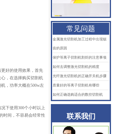
百超Bystronic喷嘴
KTB2陶瓷体
常见问题
AMADA阿玛达喷嘴
金属激光切割机加工过程中出现锯
二氧化碳聚焦镜
齿的原因
普雷喷嘴
保护等离子切割机割炬的注意事项
如何去调整激光切割机的精度
着更好的使用效果，首先
百超Bystronic喷嘴
光纤激光切割机的正确开关机步骤
关心，在选择购买切割机
KTB2陶瓷体
，功率大概在500w左
质量好的等离子切割机有哪些
如何正确选购适合的数控切割机
况下使用300个小时以上
联系我们
用的时间，不容易会经常性