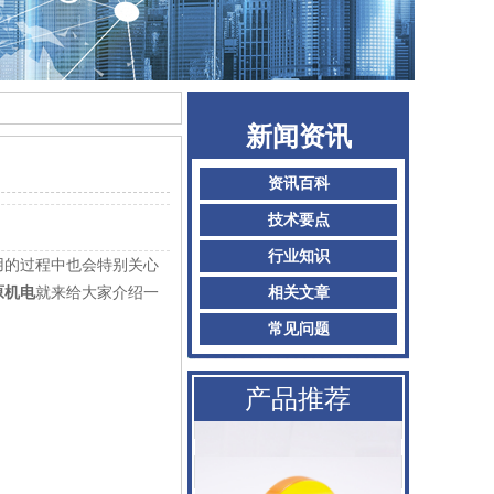
AMADA阿玛达喷嘴
新闻资讯
二氧化碳聚焦镜
资讯百科
普雷喷嘴
技术要点
行业知识
百超Bystronic喷嘴
用的过程中也会特别关心
原机电
就来给大家介绍一
相关文章
KTB2陶瓷体
常见问题
AMADA阿玛达喷嘴
产品推荐
二氧化碳聚焦镜
普雷喷嘴