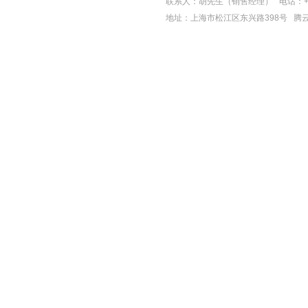
联系人：胡先生（销售经理） 电话：+86-21-
地址：上海市松江区东兴路398号
腾