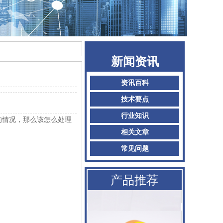
AMADA阿玛达喷嘴
新闻资讯
二氧化碳聚焦镜
资讯百科
技术要点
普雷喷嘴
行业知识
的情况，那么该怎么处理
百超Bystronic喷嘴
相关文章
KTB2陶瓷体
常见问题
AMADA阿玛达喷嘴
产品推荐
二氧化碳聚焦镜
普雷喷嘴