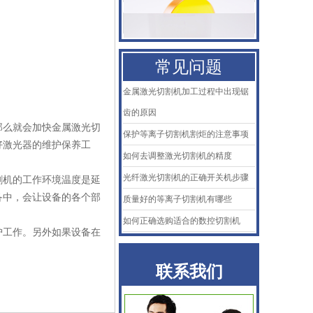
百超Bystronic喷嘴
KTB2陶瓷体
常见问题
AMADA阿玛达喷嘴
金属激光切割机加工过程中出现锯
二氧化碳聚焦镜
齿的原因
那么就会加快金属激光切
保护等离子切割机割炬的注意事项
普雷喷嘴
好激光器的维护保养工
如何去调整激光切割机的精度
百超Bystronic喷嘴
光纤激光切割机的正确开关机步骤
割机的工作环境温度是延
备中，会让设备的各个部
质量好的等离子切割机有哪些
KTB2陶瓷体
如何正确选购适合的数控切割机
护工作。另外如果设备在
联系我们