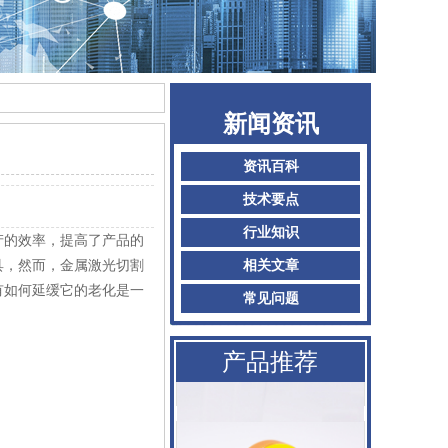
AMADA阿玛达喷嘴
新闻资讯
二氧化碳聚焦镜
资讯百科
普雷喷嘴
技术要点
行业知识
产的效率，提高了产品的
百超Bystronic喷嘴
具，然而，金属激光切割
相关文章
KTB2陶瓷体
有如何延缓它的老化是一
常见问题
AMADA阿玛达喷嘴
产品推荐
二氧化碳聚焦镜
普雷喷嘴