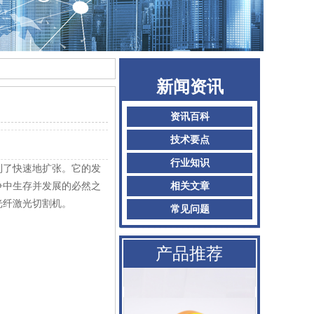
AMADA阿玛达喷嘴
新闻资讯
二氧化碳聚焦镜
资讯百科
技术要点
普雷喷嘴
行业知识
到了快速地扩张。它的发
百超Bystronic喷嘴
争中生存并发展的必然之
相关文章
KTB2陶瓷体
光纤激光切割机。
常见问题
AMADA阿玛达喷嘴
产品推荐
二氧化碳聚焦镜
普雷喷嘴