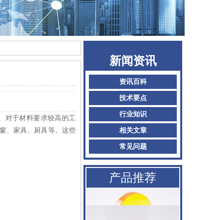
AMADA阿玛达喷嘴
二氧化碳聚焦镜
新闻资讯
普雷喷嘴
资讯百科
百超Bystronic喷嘴
技术要点
行业知识
KTB2陶瓷体
。对于材料要求较高的工
窗、家具、厨具等。这些
相关文章
AMADA阿玛达喷嘴
常见问题
二氧化碳聚焦镜
产品推荐
普雷喷嘴
百超Bystronic喷嘴