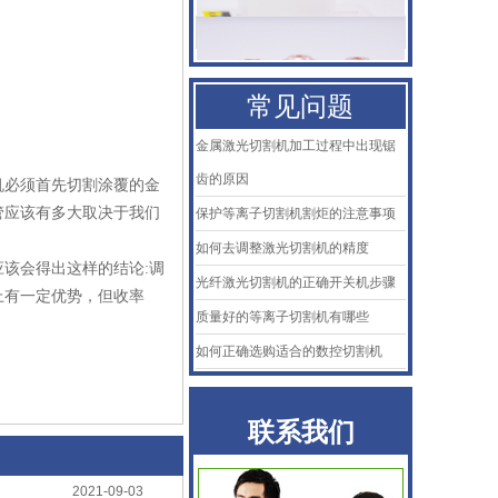
KTB2陶瓷体
AMADA阿玛达喷嘴
常见问题
二氧化碳聚焦镜
金属激光切割机加工过程中出现锯
普雷喷嘴
齿的原因
机必须首先切割涂覆的金
管应该有多大取决于我们
保护等离子切割机割炬的注意事项
百超Bystronic喷嘴
如何去调整激光切割机的精度
KTB2陶瓷体
该会得出这样的结论:调
光纤激光切割机的正确开关机步骤
上有一定优势，但收率
质量好的等离子切割机有哪些
如何正确选购适合的数控切割机
联系我们
2021-09-03