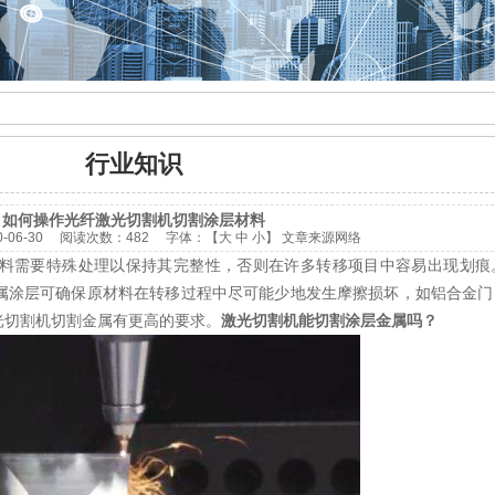
行业知识
如何操作光纤激光切割机切割涂层材料
0-06-30
阅读次数：
482 字体：【
大
中
小
】
文章来源网络
料需要特殊处理以保持其完整性，否则在许多转移项目中容易出现划痕
属涂层可确保原材料在转移过程中尽可能少地发生摩擦损坏，如铝合金门
光切割机切割金属有更高的要求。
激光切割机
能切割涂层金属吗？