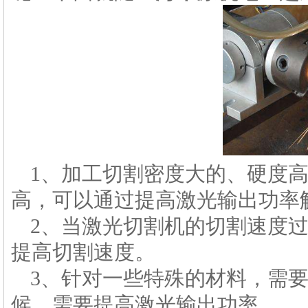
1、加工切割密度大的、硬度
高，可以通过提高激光输出功率
2、当激光切割机的切割速度
提高切割速度。
3、针对一些特殊的材料，需
候，需要提高激光输出功率。