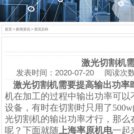
首页
> 新闻资讯 > 资讯百科
激光切割机
发表时间：
2020-07-20
阅读次数
激光切割机
需要提高输出功率
机在加工的过程中输出功率可以不
设备，有时在切割时只用了500
光切割机的输出功率才行，那么
呢？下面就随
上海率原机电
一起