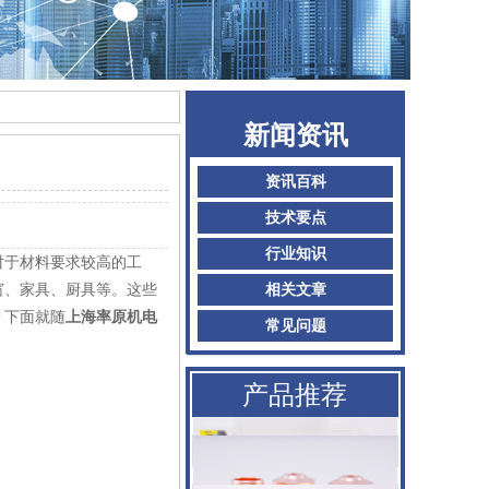
新闻资讯
资讯百科
技术要点
行业知识
对于材料要求较高的工
窗、家具、厨具等。这些
相关文章
？下面就随
上海率原机电
AMADA阿玛达喷嘴
常见问题
二氧化碳聚焦镜
产品推荐
普雷喷嘴
百超Bystronic喷嘴