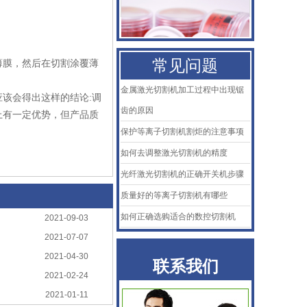
KTB2陶瓷体
AMADA阿玛达喷嘴
常见问题
薄膜，然后在切割涂覆薄
二氧化碳聚焦镜
金属激光切割机加工过程中出现锯
该会得出这样的结论:调
普雷喷嘴
齿的原因
上有一定优势，但产品质
保护等离子切割机割炬的注意事项
百超Bystronic喷嘴
如何去调整激光切割机的精度
KTB2陶瓷体
光纤激光切割机的正确开关机步骤
质量好的等离子切割机有哪些
AMADA阿玛达喷嘴
如何正确选购适合的数控切割机
2021-09-03
二氧化碳聚焦镜
2021-07-07
2021-04-30
联系我们
普雷喷嘴
2021-02-24
百超Bystronic喷嘴
2021-01-11