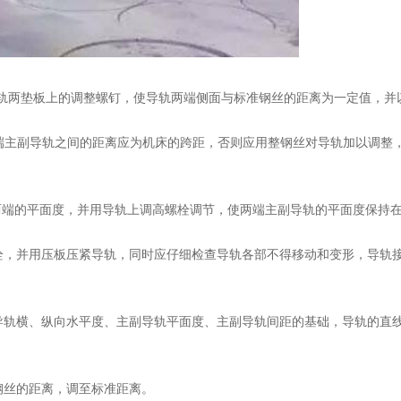
节导轨两垫板上的调整螺钉，使导轨两端侧面与标准钢丝的距离为一定值，
测量两端主副导轨之间的距离应为机床的跨距，否则应用整钢丝对导轨加以调
轨两端的平面度，并用导轨上调高螺栓调节，使两端主副导轨的平面度保持在0
栓，并用压板压紧导轨，同时应仔细检查导轨各部不得移动和变形，导轨
导轨横、纵向水平度、主副导轨平面度、主副导轨间距的基础，导轨的直
钢丝的距离，调至标准距离。