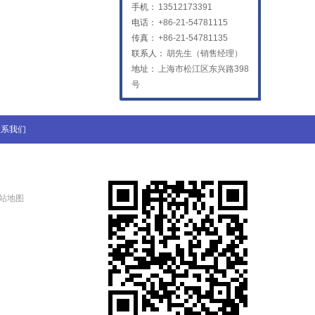
手机：
13512173391
电话：
+86-21-54781115
传真：
+86-21-54781135
联系人：
胡先生（销售经理）
地址：
上海市松江区东兴路398
号
二氧化碳聚焦镜
联系我们
站地图
普雷喷嘴