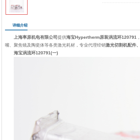
详细介绍
上海率原机电有限公司
提供
海宝Hypertherm原装涡流环120
791
嘴
、
聚焦镜
及
陶瓷体
等各类激光耗材，专业代理经销
激光切割机配件
海宝
涡流环120
791(一)