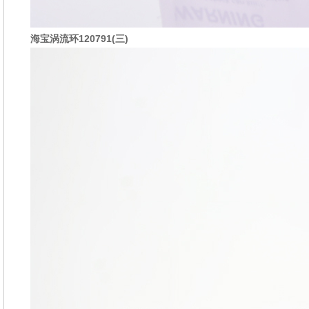
海宝
涡流环120
791(三)