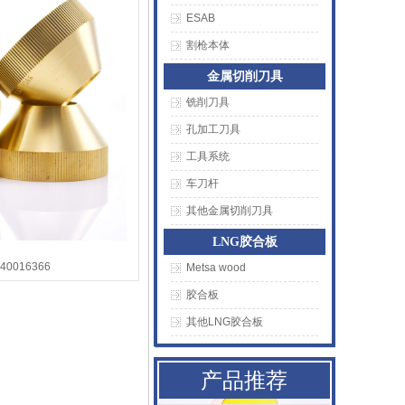
ESAB
割枪本体
金属切削刀具
铣削刀具
孔加工刀具
工具系统
车刀杆
其他金属切削刀具
LNG胶合板
0016366
Metsa wood
AMADA阿玛达喷嘴
胶合板
其他LNG胶合板
二氧化碳聚焦镜
普雷喷嘴
产品推荐
百超Bystronic喷嘴