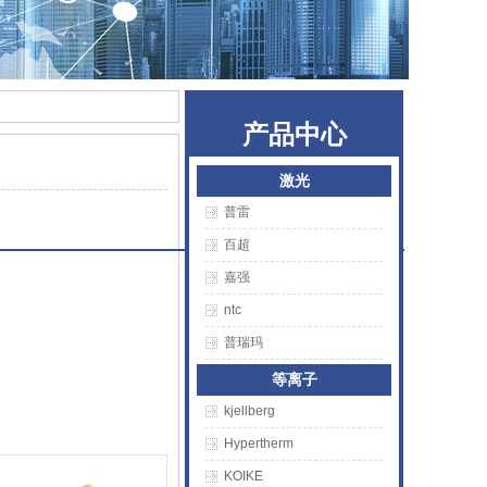
产品中心
激光
普雷
百超
嘉强
ntc
普瑞玛
等离子
kjellberg
Hypertherm
KOIKE