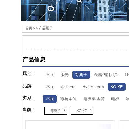
首页
> > 产品展示
产品信息
属性：
不限
激光
等离子
金属切削刀具
L
品牌：
不限
kjellberg
Hypertherm
KOIKE
类别：
不限
割枪本体
电极座/水管
电极
当前：
x
x
等离子
KOIKE