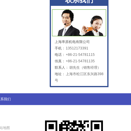
联系我们
百超Bystronic喷嘴
KTB2陶瓷体
上海率原机电有限公司
手机：
13512173391
电话：
+86-21-54781115
传真：
+86-21-54781135
联系人：
胡先生（销售经理）
地址：
上海市松江区东兴路398
号
联系我们
站地图