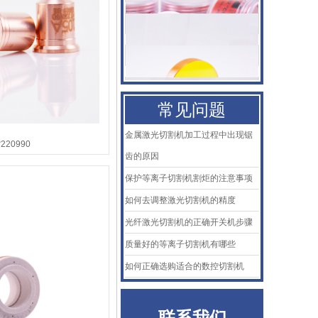
二氧化碳聚焦镜
普雷喷嘴
百超Bystronic喷嘴
KTB2陶瓷体
常见问题
AMADA阿玛达喷嘴
金属激光切割机加工过程中出现锯
20990
齿的原因
二氧化碳聚焦镜
保护等离子切割机割炬的注意事项
普雷喷嘴
如何去调整激光切割机的精度
光纤激光切割机的正确开关机步骤
百超Bystronic喷嘴
质量好的等离子切割机有哪些
KTB2陶瓷体
如何正确选购适合的数控切割机