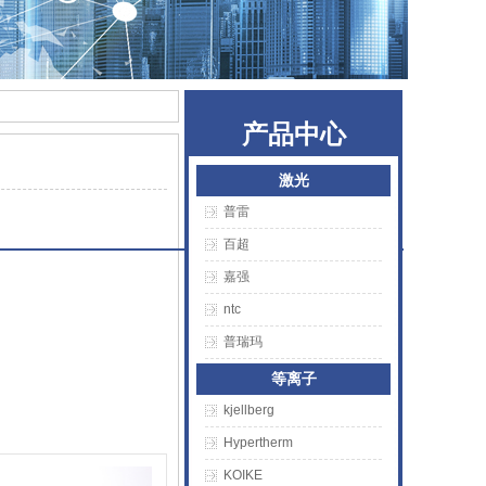
产品中心
激光
普雷
百超
嘉强
ntc
普瑞玛
等离子
kjellberg
Hypertherm
KOIKE