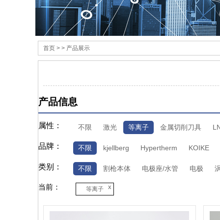
首页
> > 产品展示
产品信息
属性：
不限
激光
等离子
金属切削刀具
L
品牌：
不限
kjellberg
Hypertherm
KOIKE
类别：
不限
割枪本体
电极座/水管
电极
当前：
x
等离子