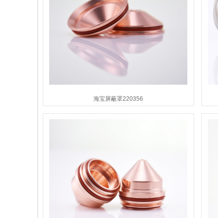
海宝屏蔽罩220356