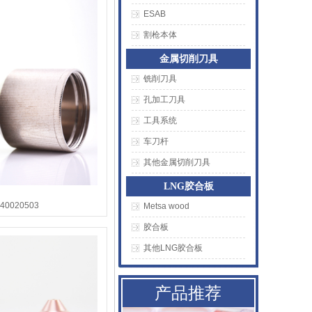
ESAB
割枪本体
金属切削刀具
铣削刀具
孔加工刀具
工具系统
AMADA阿玛达喷嘴
车刀杆
二氧化碳聚焦镜
其他金属切削刀具
LNG胶合板
普雷喷嘴
0020503
Metsa wood
百超Bystronic喷嘴
胶合板
其他LNG胶合板
KTB2陶瓷体
AMADA阿玛达喷嘴
产品推荐